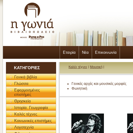
Εταιρία
Νέα
Επικοινωνία
Καλές τέχνες
|
Μουσική
|
ΚΑΤΗΓΟΡΙΕΣ
Γενικά βιβλία
Γλώσσα
Γενικές αρχές και μουσικές μορφές
Φωνητική
Εφαρμοσμένες
επιστήμες
Θρησκεία
Ιστορία. Γεωγραφία
Καλές τέχνες
Κοινωνικές επιστήμες
Λογοτεχνία