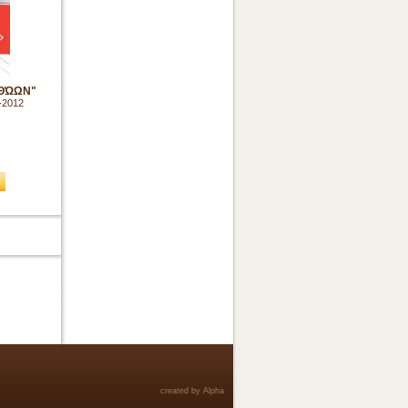
ΑΘΏΩΝ"
-2012
created by Alpha