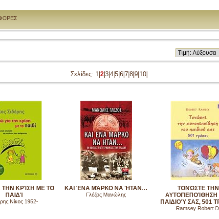
ΦΟΡΕΣ
Σελίδες:
1
|
2
|
3
|
4
|
5
|
6
|
7
|
8
|
9
|
10
|
Α ΤΗΝ ΚΡΊΣΗ ΜΕ ΤΟ
ΚΑΙ ΈΝΑ ΜΆΡΚΟ ΝΑ ΉΤΑΝ…
ΤΟΝΏΣΤΕ ΤΗΝ
ΠΑΙΔΊ
Γλέζος Μανώλης
ΑΥΤΟΠΕΠΟΊΘΗΣΗ
έρης Νίκος 1952-
ΠΑΙΔΙΟΎ ΣΑΣ, 501 
Ramsey Robert D