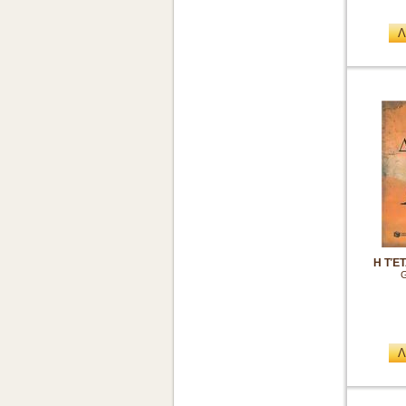
Λ
Η ΤΈ
G
Λ