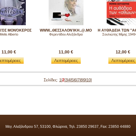
ΙΚΌΣ ΜΟΝΌΚΕΡΟΣ
WWW...ΘΕΣΣΑΛΟΝΊΚΗ..@.MONZA..@ANTALYA.COM
Η ΑΥΘΆΔΕΙΑ ΤΩΝ "
Melis Alberto
Φερεντίδου Αλεξάνδρα
Σουλιώτης Μίμης 1949
11,00 €
11,00 €
12,00 €
επτομέρειες
Λεπτομέρειες
Λεπτομέρειες
Σελίδες:
1
|
2
|
3
|
4
|
5
|
6
|
7
|
8
|
9
|
10
|
Μεγ. Αλεξάνδρου 57, 53100, Φλώρινα, Τηλ. 23850 29637, Fax: 23850 44880