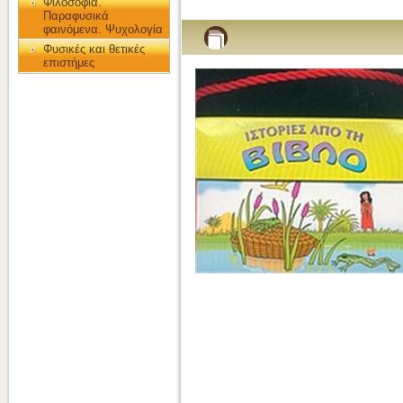
Φιλοσοφία.
Παραφυσικά
φαινόμενα. Ψυχολογία
Φυσικές και θετικές
επιστήμες